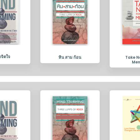
จิตใจ
หิน สาม ก้อน
Take N
Men