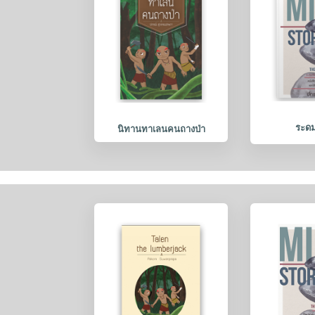
ระดม
นิทานทาเลนคนถางป่า